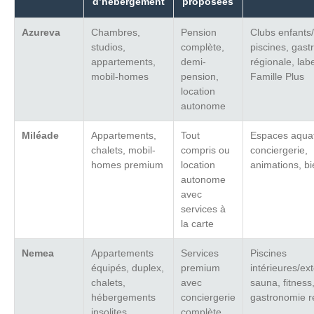
d’hébergement
proposées
Azureva
Chambres,
Pension
Clubs enfants
studios,
complète,
piscines, gas
appartements,
demi-
régionale, labe
mobil-homes
pension,
Famille Plus
location
autonome
Miléade
Appartements,
Tout
Espaces aquat
chalets, mobil-
compris ou
conciergerie,
homes premium
location
animations, bi
autonome
avec
services à
la carte
Nemea
Appartements
Services
Piscines
équipés, duplex,
premium
intérieures/ex
chalets,
avec
sauna, fitness
hébergements
conciergerie
gastronomie r
insolites
complète