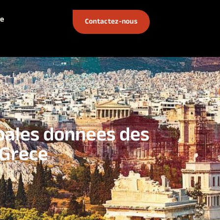
e
Contactez-nous
ipales donnees des
 Grece