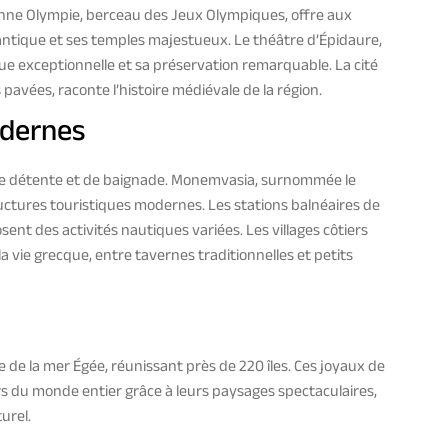
ienne Olympie, berceau des Jeux Olympiques, offre aux
antique et ses temples majestueux. Le théâtre d’Épidaure,
que exceptionnelle et sa préservation remarquable. La cité
 pavées, raconte l’histoire médiévale de la région.
odernes
de détente et de baignade. Monemvasia, surnommée le
tructures touristiques modernes. Les stations balnéaires de
ent des activités nautiques variées. Les villages côtiers
 vie grecque, entre tavernes traditionnelles et petits
de la mer Égée, réunissant près de 220 îles. Ces joyaux de
rs du monde entier grâce à leurs paysages spectaculaires,
turel.