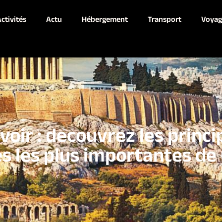
ctivités
Actu
Hébergement
Transport
Voyag
voir : decouvrez les princ
les les plus importantes de