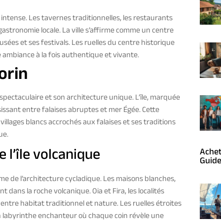
intense. Les tavernes traditionnelles, les restaurants
astronomie locale. La ville s’affirme comme un centre
sées et ses festivals. Les ruelles du centre historique
e ambiance à la fois authentique et vivante.
orin
 spectaculaire et son architecture unique. L’île, marquée
sissant entre falaises abruptes et mer Égée. Cette
illages blancs accrochés aux falaises et ses traditions
ue.
e l’île volcanique
Achet
Guide
me de l’architecture cycladique. Les maisons blanches,
ans la roche volcanique. Oia et Fira, les localités
entre habitat traditionnel et nature. Les ruelles étroites
n labyrinthe enchanteur où chaque coin révèle une